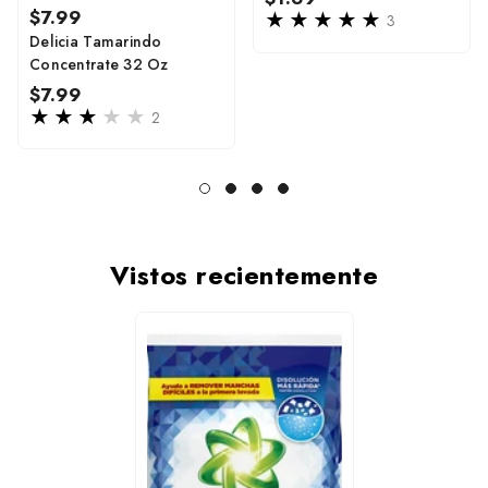
Regular
$7.99
price
3
price
Delicia Tamarindo
Concentrate 32 Oz
Regular
$7.99
price
2
Vistos recientemente