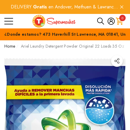
DELIVERY
Gratis
en Andover, Methuen & Lawrance
e
e
por compras
$60+
.
0
0
item
¿Donde estamos? 473 Haverhill St Lawrence, MA 01841, Unit
Home
Ariel Laundry Detergent Powder Original 22 Loads 35 Oz