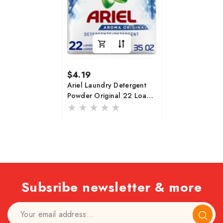
Regular
$4.19
price
Ariel Laundry Detergent
Powder Original 22 Loads
35 Oz
Subsribe newsletter & more
Subscr