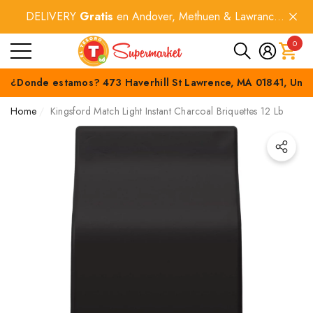
DELIVERY
Gratis
en Andover, Methuen & Lawrance
e
e
por compras
$60+
.
0
0
item
¿Donde estamos? 473 Haverhill St Lawrence, MA 01841, Unit
Home
Kingsford Match Light Instant Charcoal Briquettes 12 Lb