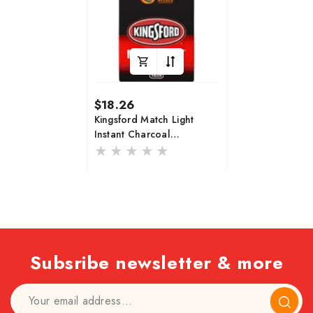
Regular
$18.26
price
Kingsford Match Light
Instant Charcoal
Briquettes 12 Lb
Subsribe newsletter & more
Subscr