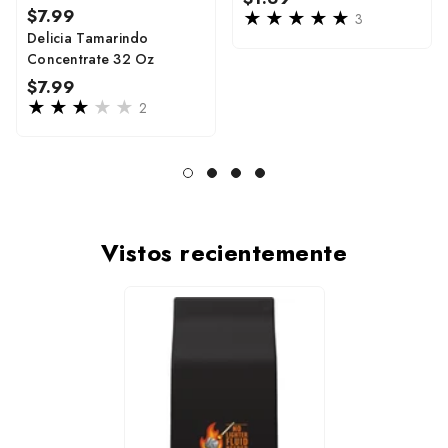
Regular
$7.99
price
3
price
Delicia Tamarindo
Concentrate 32 Oz
Regular
$7.99
price
2
Vistos recientemente