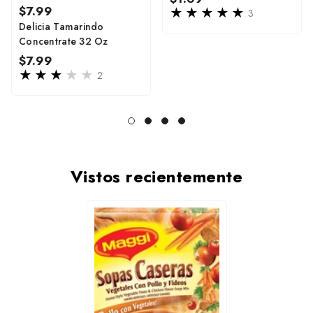
Regular
$7.99
price
3
price
Delicia Tamarindo
Concentrate 32 Oz
Regular
$7.99
price
2
Vistos recientemente