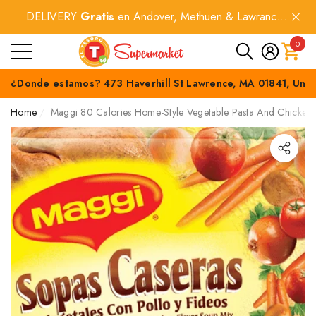
DELIVERY
Gratis
en Andover, Methuen & Lawrance
e
e
por compras
$60+
.
0
0
item
¿Donde estamos? 473 Haverhill St Lawrence, MA 01841, Unit
Home
Maggi 80 Calories Home-Style Vegetable Pasta And Chicken