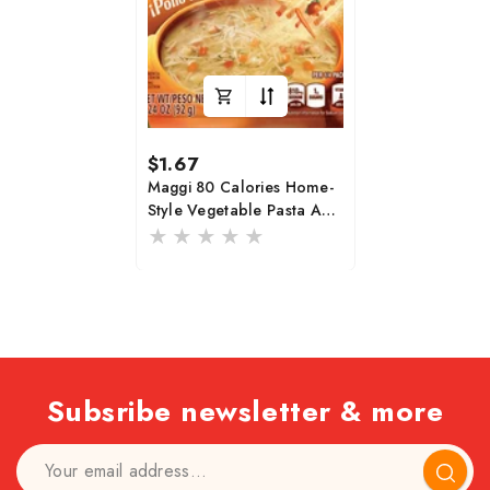
Regular
$1.67
price
Maggi 80 Calories Home-
Style Vegetable Pasta And
Chicken Flavored Soup
Mix 3.24 Oz
Subsribe newsletter & more
Subscr