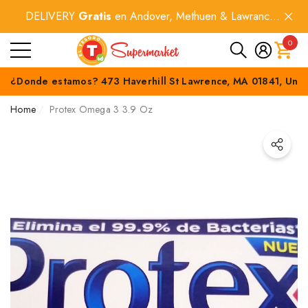
DELIVERY
Gratis
en Andover, Methuen & Lawrance
e
e
por compras
$60+
.
0
0
item
¿Donde estamos? 473 Haverhill St Lawrence, MA 01841, Unit
Home
Protex Omega 3 3.9 Oz