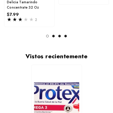
price
Delicia Tamarindo
Concentrate 32 Oz
Regular
$7.99
price
2
Vistos recientemente