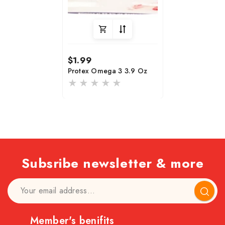
Regular
$1.99
price
Protex Omega 3 3.9 Oz
Subsribe newsletter & more
Subscr
Member's benifits