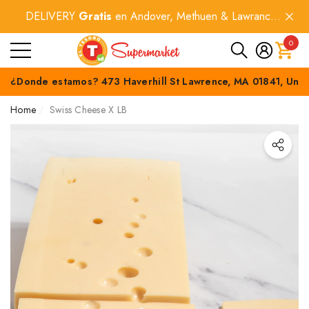
DELIVERY
Gratis
en Andover, Methuen & Lawrance
e
e
por compras
$60+
.
0
0
item
¿Donde estamos? 473 Haverhill St Lawrence, MA 01841, Unit
Home
Swiss Cheese X LB