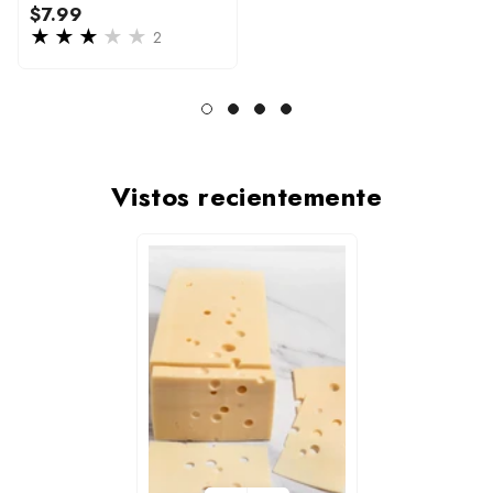
Regular
$7.99
price
2
Vistos recientemente